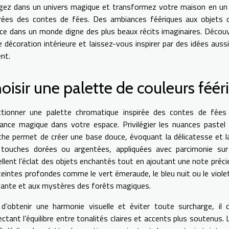
gez dans un univers magique et transformez votre maison en un 
irées des contes de fées. Des ambiances féériques aux objets d
ce dans un monde digne des plus beaux récits imaginaires. Déco
e décoration intérieure et laissez-vous inspirer par des idées auss
ent.
oisir une palette de couleurs féér
ctionner une palette chromatique inspirée des contes de fées
ance magique dans votre espace. Privilégier les nuances pastel te
he permet de créer une base douce, évoquant la délicatesse et la
touches dorées ou argentées, appliquées avec parcimonie sur
llent l’éclat des objets enchantés tout en ajoutant une note précieu
teintes profondes comme le vert émeraude, le bleu nuit ou le viole
riante et aux mystères des forêts magiques.
 d’obtenir une harmonie visuelle et éviter toute surcharge, il
ectant l’équilibre entre tonalités claires et accents plus soutenus.