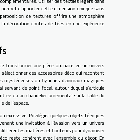
 complémentaires. Utiliser des textiles légers dans
, permet d’apporter cette dimension onirique sans
superposition de textures offrira une atmosphère
er la décoration contes de fées en une expérience
fs
de transformer une pièce ordinaire en un univers
de sélectionner des accessoires déco qui racontent
rmes mystérieuses ou figurines d’animaux magiques
l servant de point focal, autour duquel s’articule
ntrée ou un chandelier ornemental sur la table du
ie de l’espace.
ion excessive. Privilégier quelques objets féériques
venant une invitation à l’évasion vers un univers
r différentes matières et hauteurs pour dynamiser
déco reste cohérent avec l’ensemble du décor. En