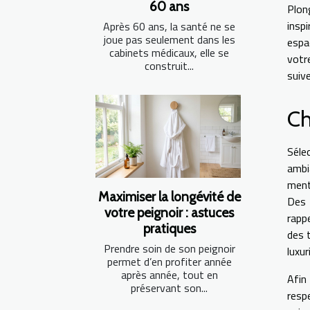
60 ans
Plon
insp
Après 60 ans, la santé ne se
joue pas seulement dans les
espa
cabinets médicaux, elle se
votr
construit...
suiv
Ch
Séle
ambi
ment
Maximiser la longévité de
Des 
votre peignoir : astuces
rappe
pratiques
des 
Prendre soin de son peignoir
luxu
permet d’en profiter année
après année, tout en
Afin
préservant son...
resp