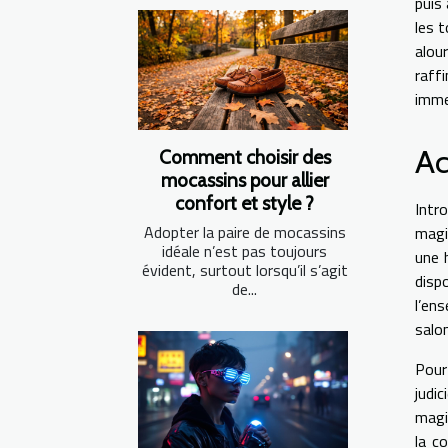
puis
les 
alou
raff
imme
Ac
Comment choisir des
mocassins pour allier
confort et style ?
Intr
Adopter la paire de mocassins
magi
idéale n’est pas toujours
une 
évident, surtout lorsqu’il s’agit
disp
de...
l’en
salon
Pour 
judi
magi
la c