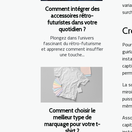
vari
Comment intégrer des
surc
accessoires rétro-
futuristes dans votre
Cr
quotidien ?
Plongez dans l'univers
fascinant du rétro-futurisme
Pour
et apprenez comment insuffler
guir
une touche...
inst
capt
perme
La s
miro
puis
même
Comment choisir le
meilleur type de
Asso
marquage pour votre t-
capi
shirt ?
inst