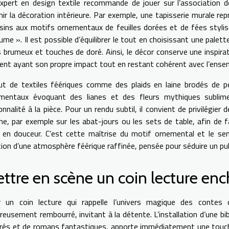
xpert en design textile recommande de jouer sur l’association 
chir la décoration intérieure. Par exemple, une tapisserie murale re
sins aux motifs ornementaux de feuilles dorées et de fées stylisé
me ». Il est possible d’équilibrer le tout en choisissant une palett
s brumeux et touches de doré. Ainsi, le décor conserve une inspira
ent ayant son propre impact tout en restant cohérent avec l’ense
out de textiles féériques comme des plaids en laine brodés de 
mentaux évoquant des lianes et des fleurs mythiques sublime 
onnalité à la pièce. Pour un rendu subtil, il convient de privilégie
he, par exemple sur les abat-jours ou les sets de table, afin de fa
 en douceur. C’est cette maîtrise du motif ornemental et le sen
ion d’une atmosphère féérique raffinée, pensée pour séduire un publ
ttre en scène un coin lecture en
r un coin lecture qui rappelle l’univers magique des contes
reusement rembourré, invitant à la détente. L’installation d’une bib
strés et de romans fantastiques, apporte immédiatement une touche