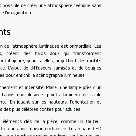
 est possible de créer une atmosphère féérique sans
e l’imagination.
nts
on de l’atmosphère lumineuse est primordiale. Les
es, créent des halos doux qui transforment
tal ajouré, quant à elles, projettent des motifs
ace. L’ajout de diffuseurs tamisés et de bougies
ces pour enrichir la scénographie lumineuse.
onnement et intensité. Placer une lampe près d’un
, tandis que plusieurs points lumineux de faible
e. En jouant sur les hauteurs, l’orientation et
es des plus célèbres contes pour adultes.
s éléments clés de la pièce, comme un fauteuil
d’être dans une maison enchantée. Les rubans LED
rtent une touche de magie moderne tout en restant