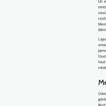
Un e
enri
cous
costu
bleu
élém
L’aj
orne
pers
touc
tout
créat
Me
Crée
géné
illu