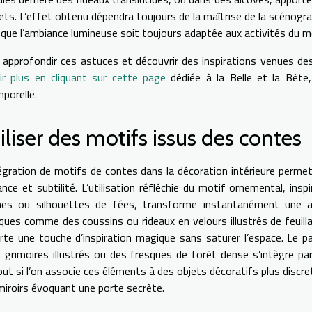
ets. L’effet obtenu dépendra toujours de la maîtrise de la scénograp
 que l’ambiance lumineuse soit toujours adaptée aux activités du 
 approfondir ces astuces et découvrir des inspirations venues des u
ir plus en cliquant sur cette page
dédiée à la Belle et la Bête
mporelle.
iliser des motifs issus des contes
tégration de motifs de contes dans la décoration intérieure permet
ance et subtilité. L’utilisation réfléchie du motif ornemental, in
rnes ou silhouettes de fées, transforme instantanément une a
iques comme des coussins ou rideaux en velours illustrés de feuill
rte une touche d’inspiration magique sans saturer l’espace. Le 
x grimoires illustrés ou des fresques de forêt dense s’intègre p
out si l’on associe ces éléments à des objets décoratifs plus disc
miroirs évoquant une porte secrète.