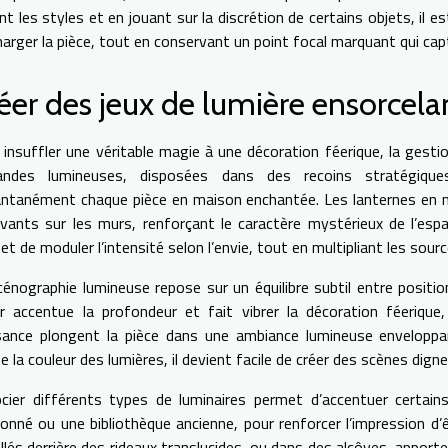
ant les styles et en jouant sur la discrétion de certains objets, il
harger la pièce, tout en conservant un point focal marquant qui capt
éer des jeux de lumière ensorcela
 insuffler une véritable magie à une décoration féerique, la gesti
landes lumineuses, disposées dans des recoins stratégiqu
antanément chaque pièce en maison enchantée. Les lanternes en mé
ivants sur les murs, renforçant le caractère mystérieux de l’esp
t de moduler l’intensité selon l’envie, tout en multipliant les sour
cénographie lumineuse repose sur un équilibre subtil entre positi
ir accentue la profondeur et fait vibrer la décoration féerique
sance plongent la pièce dans une ambiance lumineuse enveloppant
 la couleur des lumières, il devient facile de créer des scènes dign
cier différents types de luminaires permet d’accentuer certain
tonné ou une bibliothèque ancienne, pour renforcer l’impression 
allés derrière des rideaux translucides, ou dans des alcôves, appo