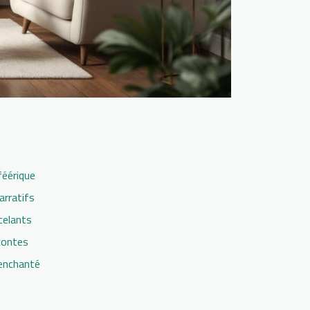
féérique
arratifs
celants
contes
 enchanté