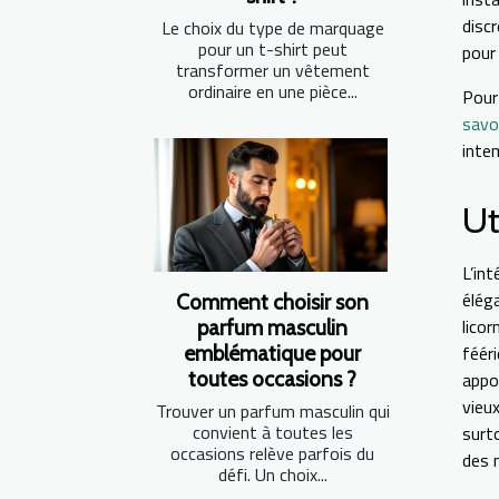
discr
Le choix du type de marquage
pour un t-shirt peut
pour
transformer un vêtement
ordinaire en une pièce...
Pour
savo
inte
Ut
L’in
élég
Comment choisir son
lico
parfum masculin
féér
emblématique pour
toutes occasions ?
appo
vieu
Trouver un parfum masculin qui
convient à toutes les
surt
occasions relève parfois du
des 
défi. Un choix...