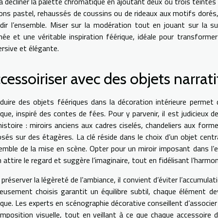
 à décliner la palette chromatique en ajoutant deux ou trois teintes
tons pastel, rehaussés de coussins ou de rideaux aux motifs dorés
rdir l’ensemble. Miser sur la modération tout en jouant sur la 
inée et une véritable inspiration féérique, idéale pour transform
rsive et élégante.
cessoiriser avec des objets narrati
oduire des objets féériques dans la décoration intérieure permet 
que, inspiré des contes de fées. Pour y parvenir, il est judicieux 
histoire : miroirs anciens aux cadres ciselés, chandeliers aux fo
osés sur des étagères. La clé réside dans le choix d’un objet centra
semble de la mise en scène. Opter pour un miroir imposant dans l’e
 attire le regard et suggère l’imaginaire, tout en fidélisant l’harmon
préserver la légèreté de l’ambiance, il convient d’éviter l’accumulat
cieusement choisis garantit un équilibre subtil, chaque élément de
que. Les experts en scénographie décorative conseillent d’associe
omposition visuelle, tout en veillant à ce que chaque accessoire 